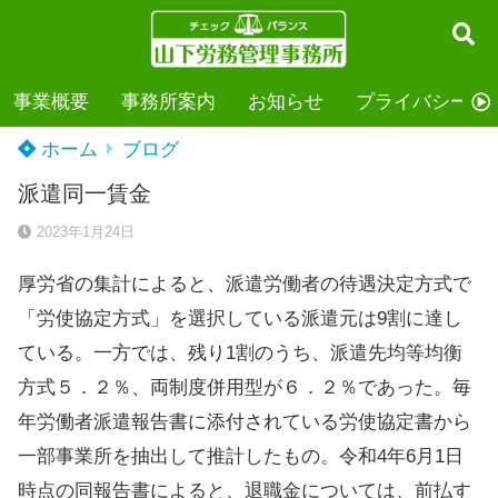
事業概要
事務所案内
お知らせ
プライバシーポ
ホーム
ブログ
派遣同一賃金
2023年1月24日
厚労省の集計によると、派遣労働者の待遇決定方式で
「労使協定方式」を選択している派遣元は9割に達し
ている。一方では、残り1割のうち、派遣先均等均衡
方式５．２％、両制度併用型が６．２％であった。毎
年労働者派遣報告書に添付されている労使協定書から
一部事業所を抽出して推計したもの。令和4年6月1日
時点の同報告書によると、退職金については、前払す