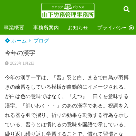
事業概要
事務所案内
お知らせ
プライバシーポ
ホーム
ブログ
今年の漢字
2023年1月2日
今年の漢字一字は、『習』羽と白、まるで白鳥が羽搏
きの練習をしている模様が自動的にイメージされる。
が白は色の意味ではなく、『えつ』 曰くを意味する
漢字。『師いわく・・』のあの漢字である。祝詞を入
れる器を羽で摺り、祈りの効果を刺激する行為を示し
ている。習うとは慣れるの意味を国語で示している。
繰り返し繰り返し学習することで、慣れて習慣とな