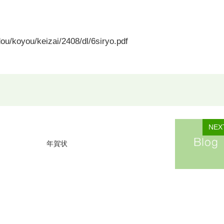
dou/koyou/keizai/2408/dl/6siryo.pdf
NEX
年賀状