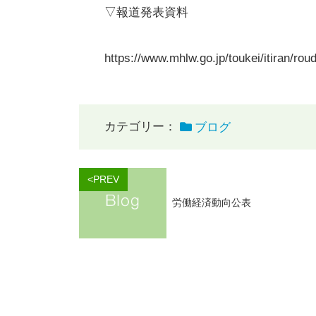
▽報道発表資料
https://www.mhlw.go.jp/toukei/itiran/rou
カテゴリー：
ブログ
<PREV
労働経済動向公表