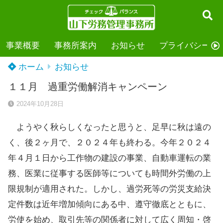
事業概要
事務所案内
お知らせ
プライバシーポ
ホーム
お知らせ
１１月 過重労働解消キャンペーン
2024年10月28日
ようやく秋らしくなったと思うと、足早に秋は遠の
く、後２ヶ月で、２０２４年も終わる。今年２０２４
年４月１日から工作物の建設の事業、自動車運転の業
務、医業に従事する医師等についても時間外労働の上
限規制が適用された。しかし、過労死等の労災支給決
定件数は近年増加傾向にある中、遵守徹底とともに、
労使を始め、取引先等の関係者に対して広く周知・啓