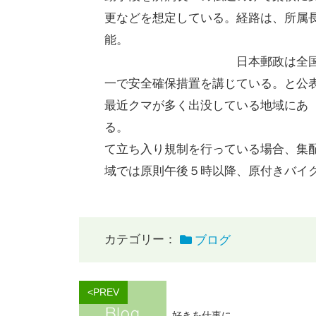
更などを想定している。経路は、所属
日本郵政は全国で勤務する社
一で安全確保措置を講じている。と公
最近クマが多く出没している地域にあ
る。 自治体や
て立ち入り規制を行っている場合、集
域では原則午後５時以降、原付きバイ
カテゴリー：
ブログ
<PREV
好きを仕事に