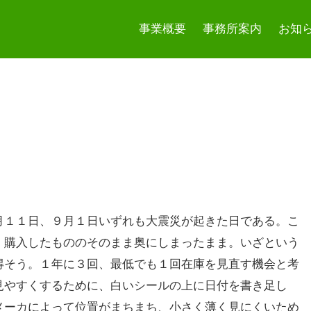
事業概要
事務所案内
お知
月１１日、９月１日いずれも大震災が起きた日である。こ
。購入したもののそのまま奥にしまったまま。いざという
得そう。１年に３回、最低でも１回在庫を見直す機会と考
見やすくするために、白いシールの上に日付を書き足し
メーカによって位置がまちまち、小さく薄く見にくいため